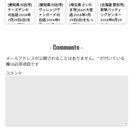
[愛知県 刈谷市]
[愛知県 刈谷市]
[埼玉県 さいた
[北海道 登別市]
ケーズデンキ
ヴィレッジヴ
ま市] B&D大宮
若草バッティ
刈谷店 2018年
ァンガード刈
店 2018年7月
ングセンター
7月29日(日)を
谷店 2018年9
29日(日)をもっ
2018年8月19
もって閉店
月17日(月)をも
て閉店
日(日)をもって
って閉店
閉店
Comments
-
-
メールアドレスが公開されることはありません。
*
が付いている
欄は必須項目です
コメント