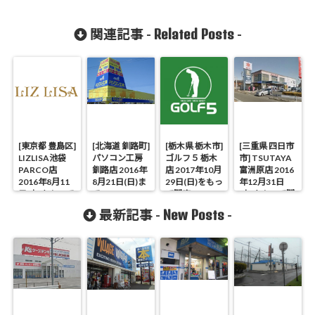
Related Posts
関連記事 -
-
[東京都 豊島区]
[北海道 釧路町]
[栃木県 栃木市]
[三重県 四日市
LIZLISA池袋
パソコン工房
ゴルフ５ 栃木
市] TSUTAYA
PARCO店
釧路店 2016年
店 2017年10月
富洲原店 2016
2016年8月11
8月21日(日)ま
29日(日)をもっ
年12月31日
日(木)をもって
で
て閉店
(土)をもって閉
閉店
店
New Posts
最新記事 -
-