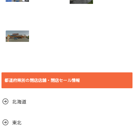
2018.07.19
て閉店
2018.07.19
[埼玉県 さいたま
[北海道 登別市] 若
市] B&D大宮店
草バッティングセ
2018年7月29日
ンター 2018年8月
(日)をもって閉店
19日(日)をもって
2018.07.19
閉店
2018.07.10
[愛知県 豊橋市] ビ
デオ・イン・アメ
リカ殿田橋店 2018
都道府県別の閉店店舗・閉店セール情報
年6月30日(土)をも
って閉店
2018.06.29
北海道
東北