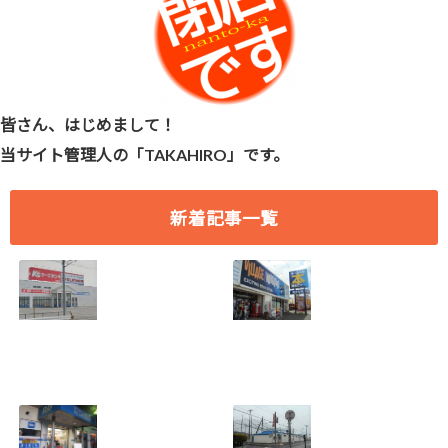
皆さん、はじめまして！
当サイト管理人の「TAKAHIRO」です。
新着記事一覧
[愛知県 刈谷市] ケ
[愛知県 刈谷市] ヴ
ーズデンキ刈谷店
ィレッジヴァンガ
2018年7月29日
ード刈谷店 2018年
(日)をもって閉店
9月17日(月)をもっ