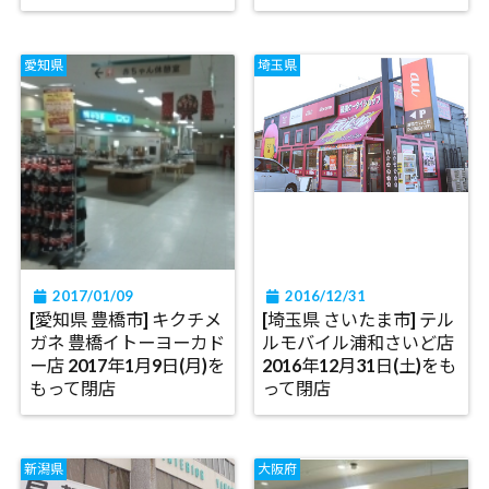
愛知県
埼玉県
2017/01/09
2016/12/31
[愛知県 豊橋市] キクチメ
[埼玉県 さいたま市] テル
ガネ 豊橋イトーヨーカド
ルモバイル浦和さいど店
ー店 2017年1月9日(月)を
2016年12月31日(土)をも
もって閉店
って閉店
新潟県
大阪府