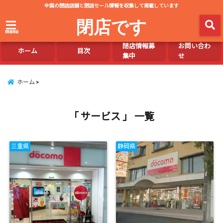
全国の閉店店舗と閉店セール情報を収集して掲載しています
閉店です
menu
閉店情報募
お問い合わ
ホーム
目次
集中
せ
ホーム
「 サービス 」 一覧
三重県
静岡県