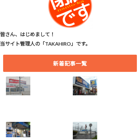
皆さん、はじめまして！
当サイト管理人の「TAKAHIRO」です。
新着記事一覧
[愛知県 刈谷市] ケ
[愛知県 刈谷市] ヴ
ーズデンキ刈谷店
ィレッジヴァンガ
2018年7月29日
ード刈谷店 2018年
(日)をもって閉店
9月17日(月)をもっ
2018.07.19
て閉店