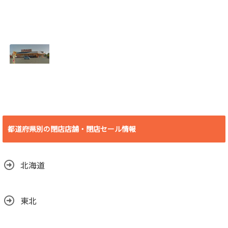
2018.07.19
[埼玉県 さいたま
[北海道 登別市] 若
市] B&D大宮店
草バッティングセ
2018年7月29日
ンター 2018年8月
(日)をもって閉店
19日(日)をもって
2018.07.19
閉店
2018.07.10
[愛知県 豊橋市] ビ
デオ・イン・アメ
リカ殿田橋店 2018
都道府県別の閉店店舗・閉店セール情報
年6月30日(土)をも
って閉店
2018.06.29
北海道
東北