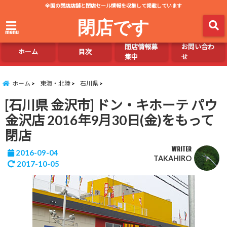
全国の閉店店舗と閉店セール情報を収集して掲載しています
閉店です
menu
閉店情報募
お問い合わ
ホーム
目次
集中
せ
ホーム
東海・北陸
石川県
[石川県 金沢市] ドン・キホーテ パウ
金沢店 2016年9月30日(金)をもって
閉店
WRITER
2016-09-04
TAKAHIRO
2017-10-05