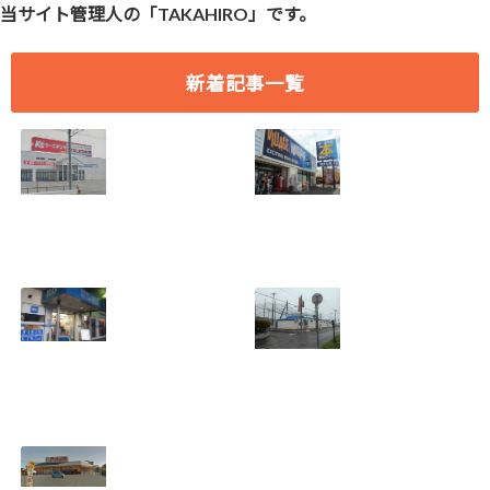
当サイト管理人の「TAKAHIRO」です。
新着記事一覧
[愛知県 刈谷市] ケ
[愛知県 刈谷市] ヴ
ーズデンキ刈谷店
ィレッジヴァンガ
2018年7月29日
ード刈谷店 2018年
(日)をもって閉店
9月17日(月)をもっ
2018.07.19
て閉店
2018.07.19
[埼玉県 さいたま
[北海道 登別市] 若
市] B&D大宮店
草バッティングセ
2018年7月29日
ンター 2018年8月
(日)をもって閉店
19日(日)をもって