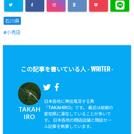
石川県
小売店
WRITER
この記事を書いている人 -
-
日本各地に神出鬼没する男
「TAKAHIRO」です。 最近は故郷の
TAKAH
愛知県に滞在していることが多いで
IRO
す。 日本各地の閉店店舗と閉店セー
ル記事を執筆しています。