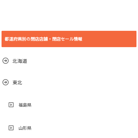
2018.07.19
閉店
2018.07.10
[愛知県 豊橋市] ビ
デオ・イン・アメ
リカ殿田橋店 2018
都道府県別の閉店店舗・閉店セール情報
年6月30日(土)をも
って閉店
2018.06.29
北海道
東北
福島県
山形県