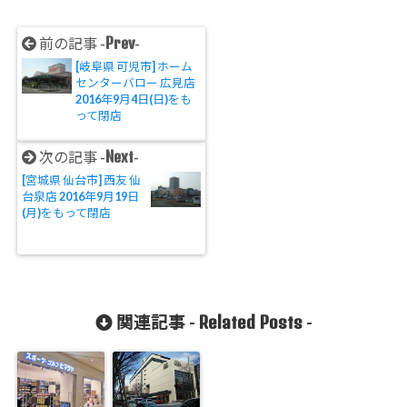
Prev
前の記事 -
-
[岐阜県 可児市] ホーム
センターバロー 広見店
2016年9月4日(日)をも
って閉店
Next
次の記事 -
-
[宮城県 仙台市] 西友 仙
台泉店 2016年9月19日
(月)をもって閉店
Related Posts
関連記事 -
-