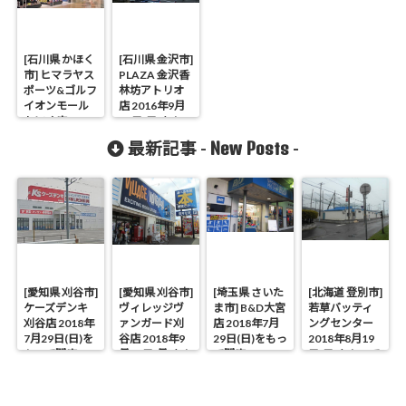
[石川県 かほく
[石川県 金沢市]
市] ヒマラヤス
PLAZA 金沢香
ポーツ&ゴルフ
林坊アトリオ
イオンモール
店 2016年9月
かほく店 2017
25日(日)をもっ
年1月15日(日)
て閉店
New Posts
最新記事 -
-
をもって閉店
[愛知県 刈谷市]
[愛知県 刈谷市]
[埼玉県 さいた
[北海道 登別市]
ケーズデンキ
ヴィレッジヴ
ま市] B&D大宮
若草バッティ
刈谷店 2018年
ァンガード刈
店 2018年7月
ングセンター
7月29日(日)を
谷店 2018年9
29日(日)をもっ
2018年8月19
もって閉店
月17日(月)をも
て閉店
日(日)をもって
って閉店
閉店