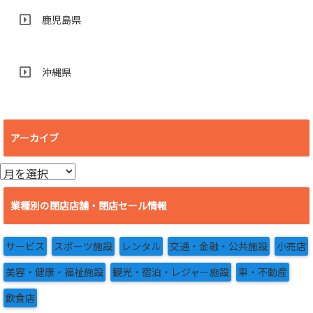
鹿児島県
沖縄県
アーカイブ
ア
ー
カ
業種別の閉店店舗・閉店セール情報
イ
ブ
サービス
スポーツ施設
レンタル
交通・金融・公共施設
小売店
美容・健康・福祉施設
観光・宿泊・レジャー施設
車・不動産
飲食店