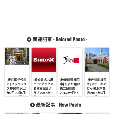
Related Posts
関連記事 -
-
[東京都 千代田
[愛知県 名古屋
[神奈川県 横浜
[神奈川県 横浜
区] ブックハウ
市] シダックス
市] ちよだ鮨 相
市] ステーキの
ス神保町 2017
名古屋堀田ク
鉄二俣川店
どん 横浜戸塚
年2月20日(月)
ラブ 2017年1
2016年9月15
店 2016年9月
をもって閉店
月15日(日)をも
日(木)をもって
26日(月)をもっ
って閉店
閉店
て閉店
New Posts
最新記事 -
-