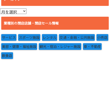
ア
ー
カ
業種別の閉店店舗・閉店セール情報
イ
ブ
サービス
スポーツ施設
レンタル
交通・金融・公共施設
小売店
美容・健康・福祉施設
観光・宿泊・レジャー施設
車・不動産
飲食店