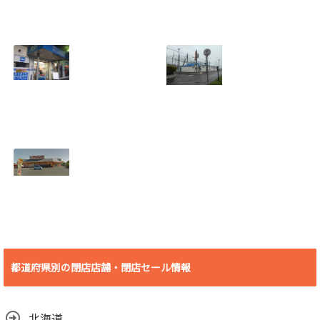
[愛知県 刈谷市] ケ
[愛知県 刈谷市] ヴ
ーズデンキ刈谷店
ィレッジヴァンガ
2018年7月29日
ード刈谷店 2018年
(日)をもって閉店
9月17日(月)をもっ
2018.07.19
て閉店
2018.07.19
[埼玉県 さいたま
[北海道 登別市] 若
市] B&D大宮店
草バッティングセ
2018年7月29日
ンター 2018年8月
(日)をもって閉店
19日(日)をもって
2018.07.19
閉店
2018.07.10
[愛知県 豊橋市] ビ
デオ・イン・アメ
リカ殿田橋店 2018
都道府県別の閉店店舗・閉店セール情報
年6月30日(土)をも
って閉店
2018.06.29
北海道