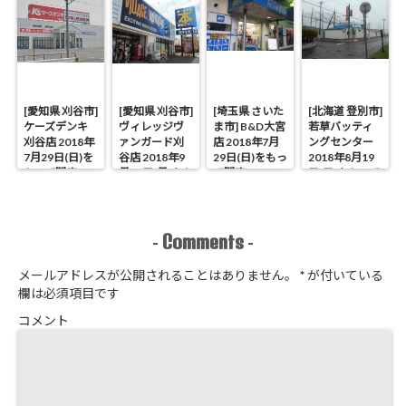
[愛知県 刈谷市]
[愛知県 刈谷市]
[埼玉県 さいた
[北海道 登別市]
ケーズデンキ
ヴィレッジヴ
ま市] B&D大宮
若草バッティ
刈谷店 2018年
ァンガード刈
店 2018年7月
ングセンター
7月29日(日)を
谷店 2018年9
29日(日)をもっ
2018年8月19
もって閉店
月17日(月)をも
て閉店
日(日)をもって
って閉店
閉店
Comments
-
-
メールアドレスが公開されることはありません。
*
が付いている
欄は必須項目です
コメント