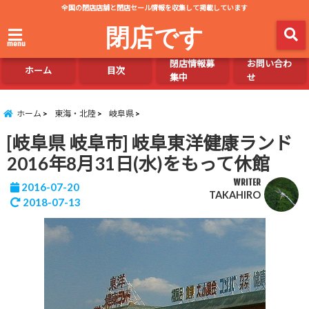
全国の閉店店舗と閉店セール情報を収集して掲載しています
閉店です
menu
閉店情報募
お問い合わ
ホーム
目次
集中
せ
ホーム
東海・北陸
岐阜県
[岐阜県 岐阜市] 岐阜東洋健康ランド
2016年8月31日(水)をもって休館
WRITER
2016-07-20
TAKAHIRO
2018-07-13