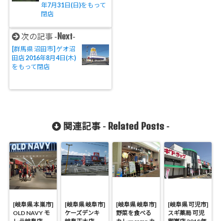
年7月31日(日)をもって
閉店
Next
次の記事 -
-
[群馬県 沼田市] ゲオ沼
田店 2016年8月4日(木)
をもって閉店
Related Posts
関連記事 -
-
[岐阜県 本巣市]
[岐阜県 岐阜市]
[岐阜県 岐阜市]
[岐阜県 可児市]
OLD NAVY モ
ケーズデンキ
野菜を食べる
スギ薬局 可児