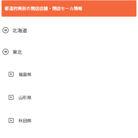
リカ殿田橋店 2018
都道府県別の閉店店舗・閉店セール情報
年6月30日(土)をも
って閉店
2018.06.29
北海道
東北
福島県
山形県
秋田県