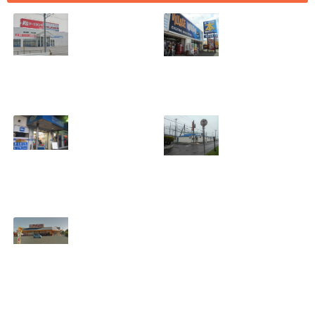
[愛知県 刈谷市] ケ
[愛知県 刈谷市] ヴ
ーズデンキ刈谷店
ィレッジヴァンガ
2018年7月29日
ード刈谷店 2018年
(日)をもって閉店
9月17日(月)をもっ
2018.07.19
て閉店
2018.07.19
[埼玉県 さいたま
[北海道 登別市] 若
市] B&D大宮店
草バッティングセ
2018年7月29日
ンター 2018年8月
(日)をもって閉店
19日(日)をもって
2018.07.19
閉店
2018.07.10
[愛知県 豊橋市] ビ
デオ・イン・アメ