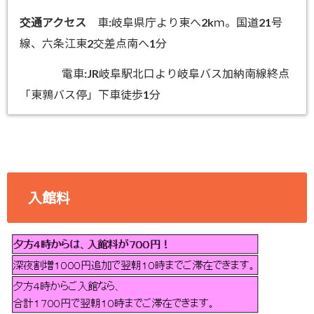
交通アクセス
車:岐阜県庁より東へ2kｍ。国道21号
線、六条江東2交差点南へ1分
電車:JR岐阜駅北口より岐阜バス加納南線終点
「東鶉バス停」下車徒歩1分
入館料