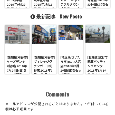
レラ岐阜店
岐阜正木店
カレーcamp カ
御嵩店 2018年
2016年9月25
2018年3月11
ラフルタウン
5月9日(水)をも
日(日)をもって
日(日)をもって
岐阜店 2017年
って閉店
閉店
閉店
7月31日(月)を
New Posts
最新記事 -
-
もって閉店
[愛知県 刈谷市]
[愛知県 刈谷市]
[埼玉県 さいた
[北海道 登別市]
ケーズデンキ
ヴィレッジヴ
ま市] B&D大宮
若草バッティ
刈谷店 2018年
ァンガード刈
店 2018年7月
ングセンター
7月29日(日)を
谷店 2018年9
29日(日)をもっ
2018年8月19
もって閉店
月17日(月)をも
て閉店
日(日)をもって
って閉店
閉店
Comments
-
-
メールアドレスが公開されることはありません。
*
が付いている
欄は必須項目です