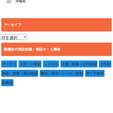
沖縄県
アーカイブ
ア
ー
カ
業種別の閉店店舗・閉店セール情報
イ
ブ
サービス
スポーツ施設
レンタル
交通・金融・公共施設
小売店
美容・健康・福祉施設
観光・宿泊・レジャー施設
車・不動産
飲食店