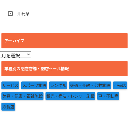
沖縄県
アーカイブ
ア
ー
カ
業種別の閉店店舗・閉店セール情報
イ
ブ
サービス
スポーツ施設
レンタル
交通・金融・公共施設
小売店
美容・健康・福祉施設
観光・宿泊・レジャー施設
車・不動産
飲食店