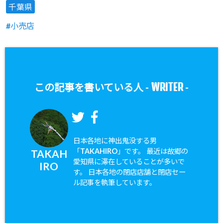
千葉県
小売店
WRITER
この記事を書いている人 -
-
日本各地に神出鬼没する男
「TAKAHIRO」です。 最近は故郷の
TAKAH
愛知県に滞在していることが多いで
IRO
す。 日本各地の閉店店舗と閉店セー
ル記事を執筆しています。