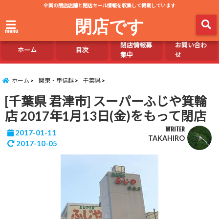
全国の閉店店舗と閉店セール情報を収集して掲載しています
閉店です
menu
閉店情報募
お問い合わ
ホーム
目次
集中
せ
ホーム
関東・甲信越
千葉県
[千葉県 君津市] スーパーふじや箕輪
店 2017年1月13日(金)をもって閉店
WRITER
2017-01-11
TAKAHIRO
2017-10-05