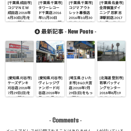
[千葉県 成田市]
[千葉県 千葉市]
[千葉県 千葉市]
[千葉県 佐倉市]
コジマＮＥＷ
タワーレコー
コジマ アウト
全席個室ダイ
成田店 2018年
ド千葉店 2016
レット幕張店
ニング 忍家 志
4月30日(月)を
年11月30日
2016年10月30
津駅前店 2017
もって閉店
(水)をもって閉
日(日)をもって
年1月14日(土)
店
閉店
をもって閉店
New Posts
最新記事 -
-
[愛知県 刈谷市]
[愛知県 刈谷市]
[埼玉県 さいた
[北海道 登別市]
ケーズデンキ
ヴィレッジヴ
ま市] B&D大宮
若草バッティ
刈谷店 2018年
ァンガード刈
店 2018年7月
ングセンター
7月29日(日)を
谷店 2018年9
29日(日)をもっ
2018年8月19
もって閉店
月17日(月)をも
て閉店
日(日)をもって
って閉店
閉店
Comments
-
-
メールアドレスが公開されることはありません。
*
が付いている