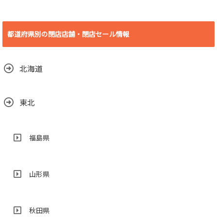
[愛知県 豊橋市] ビ
デオ・イン・アメ
リカ殿田橋店 2018
都道府県別の閉店店舗・閉店セール情報
年6月30日(土)をも
って閉店
2018.06.29
北海道
東北
福島県
山形県
秋田県