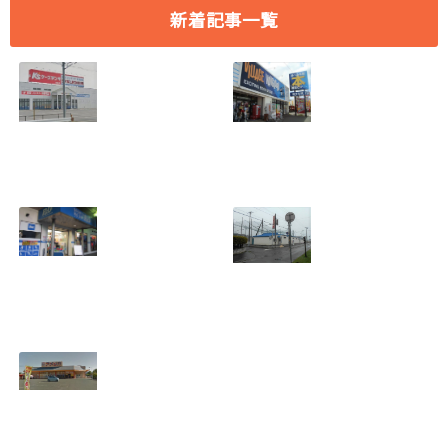
新着記事一覧
[愛知県 刈谷市] ケ
[愛知県 刈谷市] ヴ
ーズデンキ刈谷店
ィレッジヴァンガ
2018年7月29日
ード刈谷店 2018年
(日)をもって閉店
9月17日(月)をもっ
2018.07.19
て閉店
2018.07.19
[埼玉県 さいたま
[北海道 登別市] 若
市] B&D大宮店
草バッティングセ
2018年7月29日
ンター 2018年8月
(日)をもって閉店
19日(日)をもって
2018.07.19
閉店
2018.07.10