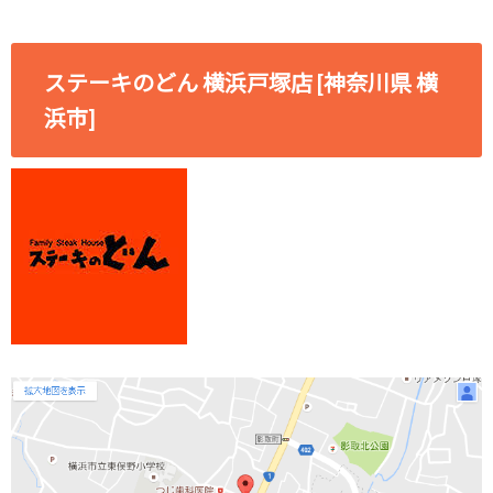
ステーキのどん 横浜戸塚店 [神奈川県 横
浜市]