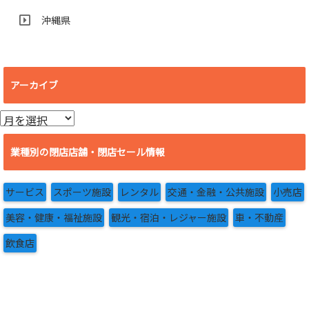
沖縄県
アーカイブ
ア
ー
カ
業種別の閉店店舗・閉店セール情報
イ
ブ
サービス
スポーツ施設
レンタル
交通・金融・公共施設
小売店
美容・健康・福祉施設
観光・宿泊・レジャー施設
車・不動産
飲食店