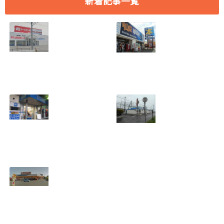
新着記事一覧
[愛知県 刈谷市] ケ
[愛知県 刈谷市] ヴ
ーズデンキ刈谷店
ィレッジヴァンガ
2018年7月29日
ード刈谷店 2018年
(日)をもって閉店
9月17日(月)をもっ
2018.07.19
て閉店
2018.07.19
[埼玉県 さいたま
[北海道 登別市] 若
市] B&D大宮店
草バッティングセ
2018年7月29日
ンター 2018年8月
(日)をもって閉店
19日(日)をもって
2018.07.19
閉店
2018.07.10