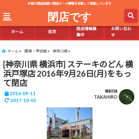
全国の閉店店舗と閉店セール情報を収集して掲載しています
閉店です
menu
閉店情報募
お問い合わ
ホーム
目次
集中
せ
ホーム
関東・甲信越
神奈川県
[神奈川県 横浜市] ステーキのどん 横
浜戸塚店 2016年9月26日(月)をもっ
て閉店
WRITER
2016-09-11
TAKAHIRO
2017-10-05