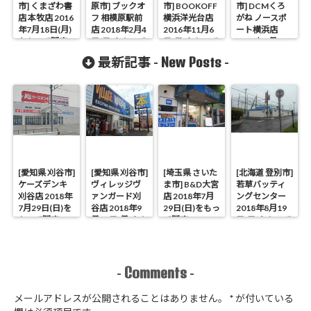
市] くまざわ書
原市] ブックオ
市] BOOKOFF
市] DCMくろ
店 本牧店 2016
フ 相模原駅前
横浜洋光台店
がね ノースポ
年7月18日(月)
店 2018年2月4
2016年11月6
ート横浜店
をもって閉店
日(日)をもって
日(日)をもって
2017年1月15
閉店
閉店
日(日)をもって
New Posts
最新記事 -
-
閉店
[愛知県 刈谷市]
[愛知県 刈谷市]
[埼玉県 さいた
[北海道 登別市]
ケーズデンキ
ヴィレッジヴ
ま市] B&D大宮
若草バッティ
刈谷店 2018年
ァンガード刈
店 2018年7月
ングセンター
7月29日(日)を
谷店 2018年9
29日(日)をもっ
2018年8月19
もって閉店
月17日(月)をも
て閉店
日(日)をもって
って閉店
閉店
Comments
-
-
メールアドレスが公開されることはありません。
*
が付いている