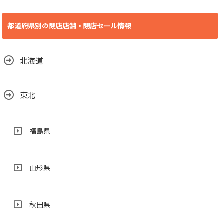
[愛知県 豊橋市] ビ
デオ・イン・アメ
リカ殿田橋店 2018
都道府県別の閉店店舗・閉店セール情報
年6月30日(土)をも
って閉店
2018.06.29
北海道
東北
福島県
山形県
秋田県