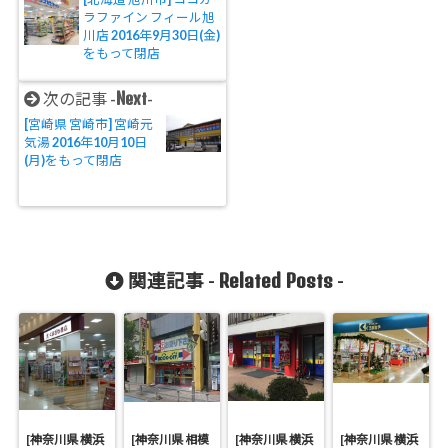
ラファイン フィール旭
川店 2016年9月30日(金)
をもって閉店
Next
次の記事 -
-
[宮崎県 宮崎市] 宮崎元
気湯 2016年10月10日
(月)をもって閉店
Related Posts
関連記事 -
-
[神奈川県 横浜
[神奈川県 相模
[神奈川県 横浜
[神奈川県 横浜