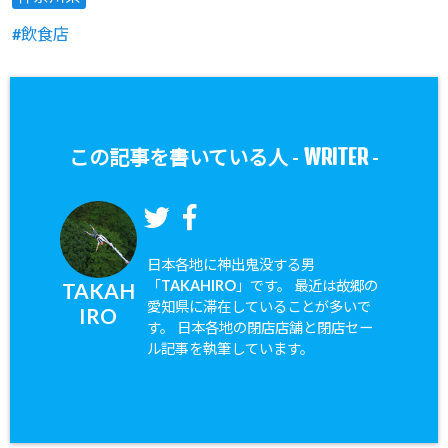
飲食店
WRITER
この記事を書いている人 -
-
日本各地に神出鬼没する男
「TAKAHIRO」です。 最近は故郷の
TAKAH
愛知県に滞在していることが多いで
IRO
す。 日本各地の閉店店舗と閉店セー
ル記事を執筆しています。