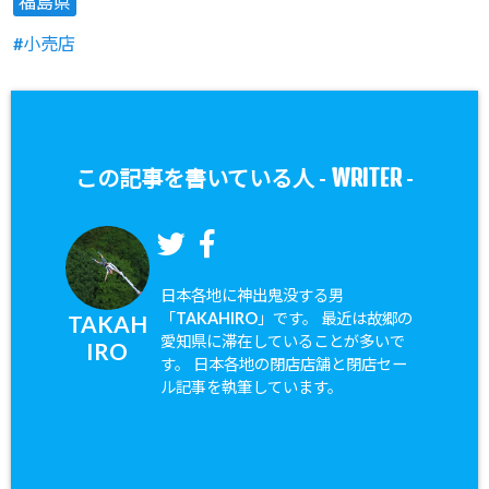
福島県
小売店
WRITER
この記事を書いている人 -
-
日本各地に神出鬼没する男
「TAKAHIRO」です。 最近は故郷の
TAKAH
愛知県に滞在していることが多いで
IRO
す。 日本各地の閉店店舗と閉店セー
ル記事を執筆しています。