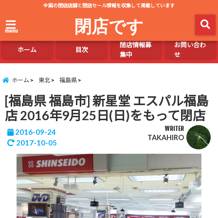
全国の閉店店舗と閉店セール情報を収集して掲載しています
閉店です
menu
閉店情報募
お問い合わ
ホーム
目次
集中
せ
ホーム
東北
福島県
[福島県 福島市] 新星堂 エスパル福島
店 2016年9月25日(日)をもって閉店
WRITER
2016-09-24
TAKAHIRO
2017-10-05