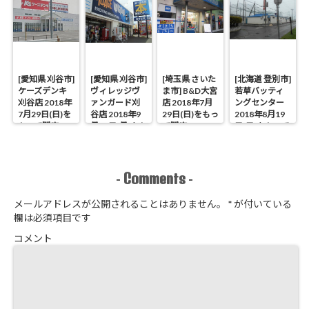
[愛知県 刈谷市]
[愛知県 刈谷市]
[埼玉県 さいた
[北海道 登別市]
ケーズデンキ
ヴィレッジヴ
ま市] B&D大宮
若草バッティ
刈谷店 2018年
ァンガード刈
店 2018年7月
ングセンター
7月29日(日)を
谷店 2018年9
29日(日)をもっ
2018年8月19
もって閉店
月17日(月)をも
て閉店
日(日)をもって
って閉店
閉店
Comments
-
-
メールアドレスが公開されることはありません。
*
が付いている
欄は必須項目です
コメント