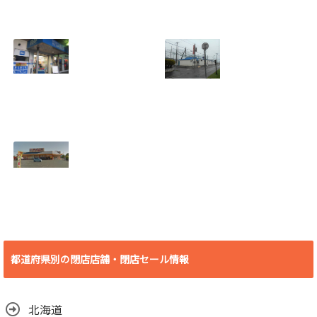
[愛知県 刈谷市] ケ
[愛知県 刈谷市] ヴ
ーズデンキ刈谷店
ィレッジヴァンガ
2018年7月29日
ード刈谷店 2018年
(日)をもって閉店
9月17日(月)をもっ
2018.07.19
て閉店
2018.07.19
[埼玉県 さいたま
[北海道 登別市] 若
市] B&D大宮店
草バッティングセ
2018年7月29日
ンター 2018年8月
(日)をもって閉店
19日(日)をもって
2018.07.19
閉店
2018.07.10
[愛知県 豊橋市] ビ
デオ・イン・アメ
リカ殿田橋店 2018
都道府県別の閉店店舗・閉店セール情報
年6月30日(土)をも
って閉店
2018.06.29
北海道