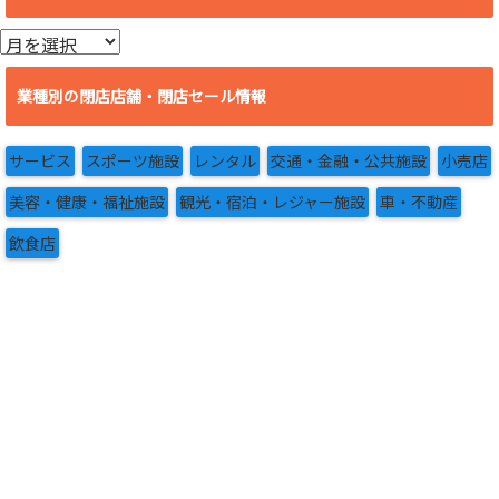
ア
ー
カ
業種別の閉店店舗・閉店セール情報
イ
ブ
サービス
スポーツ施設
レンタル
交通・金融・公共施設
小売店
美容・健康・福祉施設
観光・宿泊・レジャー施設
車・不動産
飲食店