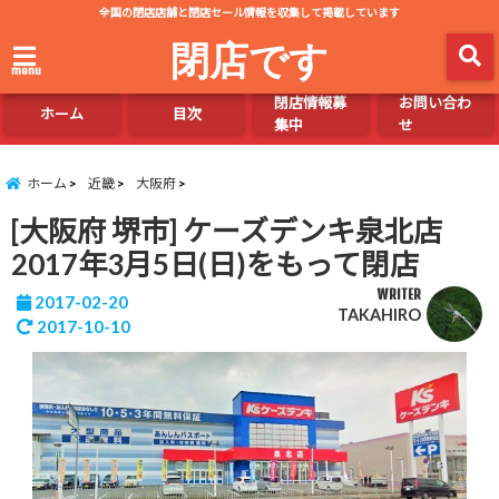
全国の閉店店舗と閉店セール情報を収集して掲載しています
閉店です
menu
閉店情報募
お問い合わ
ホーム
目次
集中
せ
ホーム
近畿
大阪府
[大阪府 堺市] ケーズデンキ泉北店
2017年3月5日(日)をもって閉店
WRITER
2017-02-20
TAKAHIRO
2017-10-10