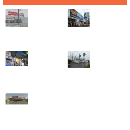
[愛知県 刈谷市] ケ
[愛知県 刈谷市] ヴ
ーズデンキ刈谷店
ィレッジヴァンガ
2018年7月29日
ード刈谷店 2018年
(日)をもって閉店
9月17日(月)をもっ
2018.07.19
て閉店
2018.07.19
[埼玉県 さいたま
[北海道 登別市] 若
市] B&D大宮店
草バッティングセ
2018年7月29日
ンター 2018年8月
(日)をもって閉店
19日(日)をもって
2018.07.19
閉店
2018.07.10
[愛知県 豊橋市] ビ