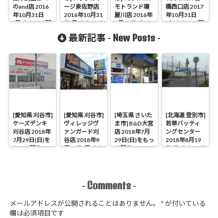
のand店 2016
ージ泉佐野店
モトランド寝
橋西口店 2017
年10月31日
2016年10月31
屋川店 2016年
年10月31日
(月)をもって閉
日(月)をもって
8月31日(水)を
(火)をもって閉
店
閉店
もって閉店
店
New Posts
最新記事 -
-
[愛知県 刈谷市]
[愛知県 刈谷市]
[埼玉県 さいた
[北海道 登別市]
ケーズデンキ
ヴィレッジヴ
ま市] B&D大宮
若草バッティ
刈谷店 2018年
ァンガード刈
店 2018年7月
ングセンター
7月29日(日)を
谷店 2018年9
29日(日)をもっ
2018年8月19
もって閉店
月17日(月)をも
て閉店
日(日)をもって
って閉店
閉店
Comments
-
-
メールアドレスが公開されることはありません。
*
が付いている
欄は必須項目です