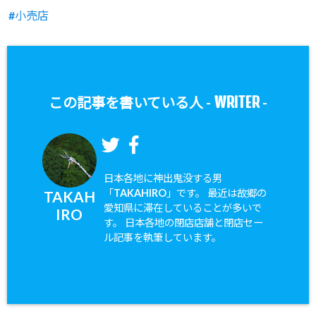
小売店
WRITER
この記事を書いている人 -
-
日本各地に神出鬼没する男
「TAKAHIRO」です。 最近は故郷の
TAKAH
愛知県に滞在していることが多いで
IRO
す。 日本各地の閉店店舗と閉店セー
ル記事を執筆しています。