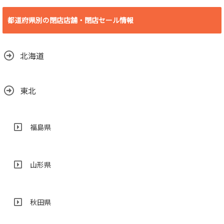
デオ・イン・アメ
リカ殿田橋店 2018
都道府県別の閉店店舗・閉店セール情報
年6月30日(土)をも
って閉店
2018.06.29
北海道
東北
福島県
山形県
秋田県