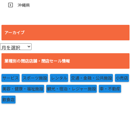
沖縄県
アーカイブ
ア
ー
カ
業種別の閉店店舗・閉店セール情報
イ
ブ
サービス
スポーツ施設
レンタル
交通・金融・公共施設
小売店
美容・健康・福祉施設
観光・宿泊・レジャー施設
車・不動産
飲食店