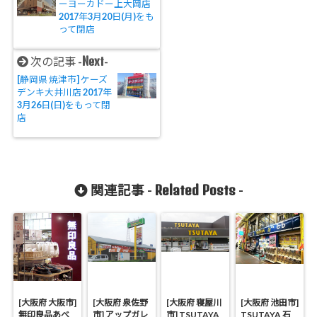
ーヨーカドー上大岡店
2017年3月20日(月)をも
って閉店
Next
次の記事 -
-
[静岡県 焼津市] ケーズ
デンキ大井川店 2017年
3月26日(日)をもって閉
店
Related Posts
関連記事 -
-
[大阪府 大阪市]
[大阪府 泉佐野
[大阪府 寝屋川
[大阪府 池田市]
無印良品あべ
市] アップガレ
市] TSUTAYA
TSUTAYA 石