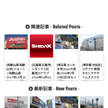
Related Posts
関連記事 -
-
[和歌山県 和歌
[広島県 広島市]
[埼玉県 さいた
[東京都 渋谷区]
山市] ジョーシ
シダックス広
ま市] B&D大宮
ユザワヤ 新宿
ン和歌山店
島流川クラブ
店 2018年7月
タカシマヤタ
2017年11月19
2016年10月16
29日(日)をもっ
イムズスクエ
日をもって閉
日(日)をもって
て閉店
ア店 2016年11
店
閉店
月6日(日)をも
New Posts
最新記事 -
-
って閉店