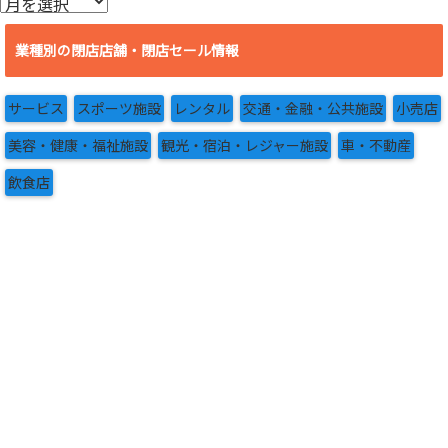
ア
ー
カ
業種別の閉店店舗・閉店セール情報
イ
ブ
サービス
スポーツ施設
レンタル
交通・金融・公共施設
小売店
美容・健康・福祉施設
観光・宿泊・レジャー施設
車・不動産
飲食店