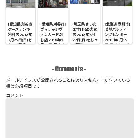
[愛知県 刈谷市]
[愛知県 刈谷市]
[埼玉県 さいた
[北海道 登別市]
ケーズデンキ
ヴィレッジヴ
ま市] B&D大宮
若草バッティ
刈谷店 2018年
ァンガード刈
店 2018年7月
ングセンター
7月29日(日)を
谷店 2018年9
29日(日)をもっ
2018年8月19
もって閉店
月17日(月)をも
て閉店
日(日)をもって
って閉店
閉店
Comments
-
-
メールアドレスが公開されることはありません。
*
が付いている
欄は必須項目です
コメント