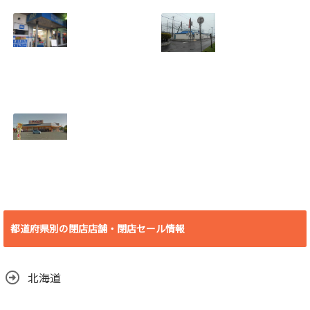
ーズデンキ刈谷店
ィレッジヴァンガ
2018年7月29日
ード刈谷店 2018年
(日)をもって閉店
9月17日(月)をもっ
2018.07.19
て閉店
2018.07.19
[埼玉県 さいたま
[北海道 登別市] 若
市] B&D大宮店
草バッティングセ
2018年7月29日
ンター 2018年8月
(日)をもって閉店
19日(日)をもって
2018.07.19
閉店
2018.07.10
[愛知県 豊橋市] ビ
デオ・イン・アメ
リカ殿田橋店 2018
都道府県別の閉店店舗・閉店セール情報
年6月30日(土)をも
って閉店
2018.06.29
北海道