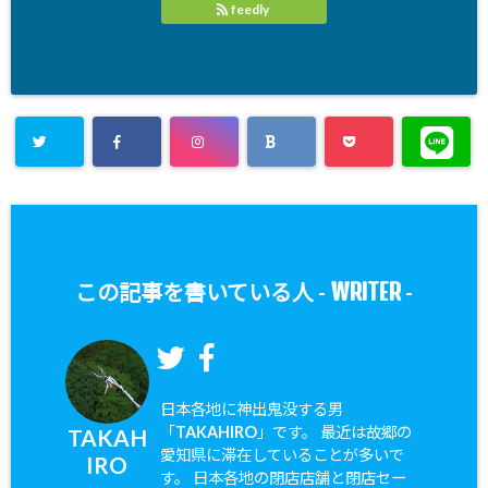
feedly
WRITER
この記事を書いている人 -
-
日本各地に神出鬼没する男
「TAKAHIRO」です。 最近は故郷の
TAKAH
愛知県に滞在していることが多いで
IRO
す。 日本各地の閉店店舗と閉店セー