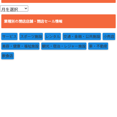
ア
ー
カ
業種別の閉店店舗・閉店セール情報
イ
ブ
サービス
スポーツ施設
レンタル
交通・金融・公共施設
小売店
美容・健康・福祉施設
観光・宿泊・レジャー施設
車・不動産
飲食店