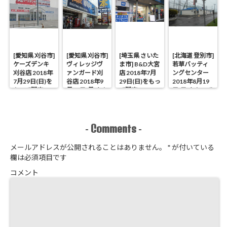
[愛知県 刈谷市]
[愛知県 刈谷市]
[埼玉県 さいた
[北海道 登別市]
ケーズデンキ
ヴィレッジヴ
ま市] B&D大宮
若草バッティ
刈谷店 2018年
ァンガード刈
店 2018年7月
ングセンター
7月29日(日)を
谷店 2018年9
29日(日)をもっ
2018年8月19
もって閉店
月17日(月)をも
て閉店
日(日)をもって
って閉店
閉店
Comments
-
-
メールアドレスが公開されることはありません。
*
が付いている
欄は必須項目です
コメント