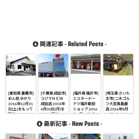
Related Posts
関連記事 -
-
[愛知県 豊橋市]
[千葉県 成田市]
[福井県 福井市]
[埼玉県 さいた
めん処 ゆかり
コジマＮＥＷ
ミスタードー
ま市] 二木ゴル
2016年12月31
成田店 2018年
ナツ福井駅前
フ大宮髙島屋
日(土)をもって
4月30日(月)を
ショップ 2016
店 2016年8月
閉店
もって閉店
年9月30日(金)
16日(火)をもっ
をもって閉店
て閉店
New Posts
最新記事 -
-