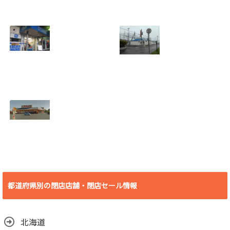
[愛知県 刈谷市] ケ
[愛知県 刈谷市] ヴ
ーズデンキ刈谷店
ィレッジヴァンガ
2018年7月29日
ード刈谷店 2018年
(日)をもって閉店
9月17日(月)をもっ
2018.07.19
て閉店
2018.07.19
[埼玉県 さいたま
[北海道 登別市] 若
市] B&D大宮店
草バッティングセ
2018年7月29日
ンター 2018年8月
(日)をもって閉店
19日(日)をもって
2018.07.19
閉店
2018.07.10
[愛知県 豊橋市] ビ
デオ・イン・アメ
リカ殿田橋店 2018
都道府県別の閉店店舗・閉店セール情報
年6月30日(土)をも
って閉店
2018.06.29
北海道