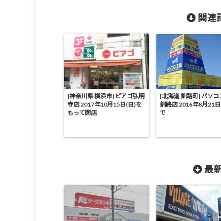
関連記
[神奈川県 横浜市] ピアゴ弘明
[北海道 釧路町] パソ
寺店 2017年10月15日(日)を
釧路店 2016年8月21日
もって閉店
で
最新