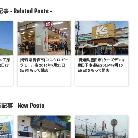
Related Posts
事 -
-
コン工房
[青森県 青森市] ユニクロ ガー
[愛知県 豊田市] ケーズデンキ
(日)ま
ラモール店 2016年9月25日
豊田下市場店 2016年9月18
(日)をもって閉店
日(日)をもって閉店
New Posts
記事 -
-