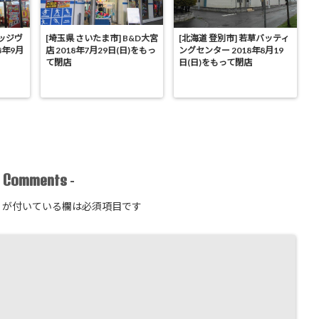
レッジヴ
[埼玉県 さいたま市] B&D大宮
[北海道 登別市] 若草バッティ
8年9月
店 2018年7月29日(日)をもっ
ングセンター 2018年8月19
て閉店
日(日)をもって閉店
Comments
-
-
が付いている欄は必須項目です