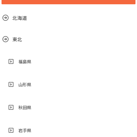
って閉店
2018.06.29
北海道
東北
福島県
山形県
秋田県
岩手県