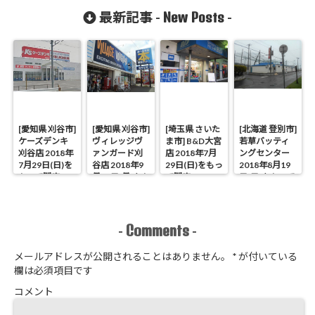
50%OFF
閉店
閉店
店
New Posts
最新記事 -
-
[愛知県 刈谷市]
[愛知県 刈谷市]
[埼玉県 さいた
[北海道 登別市]
ケーズデンキ
ヴィレッジヴ
ま市] B&D大宮
若草バッティ
刈谷店 2018年
ァンガード刈
店 2018年7月
ングセンター
7月29日(日)を
谷店 2018年9
29日(日)をもっ
2018年8月19
もって閉店
月17日(月)をも
て閉店
日(日)をもって
って閉店
閉店
Comments
-
-
メールアドレスが公開されることはありません。
*
が付いている
欄は必須項目です
コメント