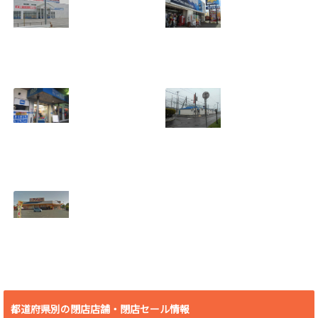
[愛知県 刈谷市] ケ
[愛知県 刈谷市] ヴ
ーズデンキ刈谷店
ィレッジヴァンガ
2018年7月29日
ード刈谷店 2018年
(日)をもって閉店
9月17日(月)をもっ
2018.07.19
て閉店
2018.07.19
[埼玉県 さいたま
[北海道 登別市] 若
市] B&D大宮店
草バッティングセ
2018年7月29日
ンター 2018年8月
(日)をもって閉店
19日(日)をもって
2018.07.19
閉店
2018.07.10
[愛知県 豊橋市] ビ
デオ・イン・アメ
リカ殿田橋店 2018
都道府県別の閉店店舗・閉店セール情報
年6月30日(土)をも