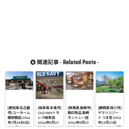
Related Posts
関連記事 -
-
[愛知県 名古屋
[岐阜県 本巣市]
[群馬県 高崎市]
[静岡県 掛川市]
市] ユーホーム
OLD NAVY モ
無印良品 高崎
ヤマハリゾー
桶狭間店 2016
レラ岐阜店
モントレー店
ト つま恋 2016
年7月24日(日)
2016年9月25
2016年9月25
年12月25日
まで 最大
日(日)をもって
日(日)をもって
(日)をもって閉