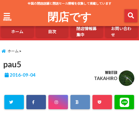
全国の閉店店舗と閉店セール情報を収集して掲載しています
閉店です
menu
閉店情報募
お問い合わ
ホーム
目次
集中
せ
ホーム
pau5
WRITER
2016-09-04
TAKAHIRO