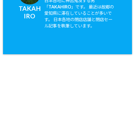
日本各地に神出鬼没する男
「TAKAHIRO」です。 最近は故郷の
TAKAH
愛知県に滞在していることが多いで
IRO
す。 日本各地の閉店店舗と閉店セー
ル記事を執筆しています。