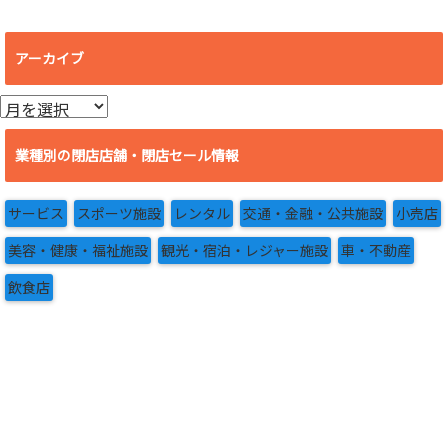
アーカイブ
ア
ー
カ
業種別の閉店店舗・閉店セール情報
イ
ブ
サービス
スポーツ施設
レンタル
交通・金融・公共施設
小売店
美容・健康・福祉施設
観光・宿泊・レジャー施設
車・不動産
飲食店