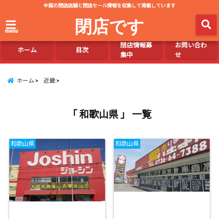
全国の閉店店舗と閉店セール情報を収集して掲載しています
閉店です
menu
閉店情報募
お問い合わ
ホーム
目次
集中
せ
ホーム
近畿
「 和歌山県 」 一覧
和歌山県
和歌山県