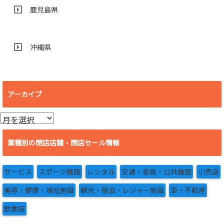
鹿児島県
沖縄県
アーカイブ
ア
ー
カ
業種別の閉店店舗・閉店セール情報
イ
ブ
サービス
スポーツ施設
レンタル
交通・金融・公共施設
小売店
美容・健康・福祉施設
観光・宿泊・レジャー施設
車・不動産
飲食店