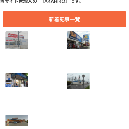
当サイト管理人の「TAKAHIRO」です。
新着記事一覧
[愛知県 刈谷市] ケ
[愛知県 刈谷市] ヴ
ーズデンキ刈谷店
ィレッジヴァンガ
2018年7月29日
ード刈谷店 2018年
(日)をもって閉店
9月17日(月)をもっ
2018.07.19
て閉店
2018.07.19
[埼玉県 さいたま
[北海道 登別市] 若
市] B&D大宮店
草バッティングセ
2018年7月29日
ンター 2018年8月
(日)をもって閉店
19日(日)をもって
2018.07.19
閉店