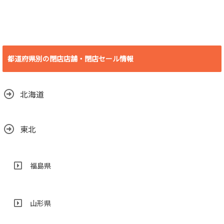
2018.07.10
[愛知県 豊橋市] ビ
デオ・イン・アメ
リカ殿田橋店 2018
都道府県別の閉店店舗・閉店セール情報
年6月30日(土)をも
って閉店
2018.06.29
北海道
東北
福島県
山形県