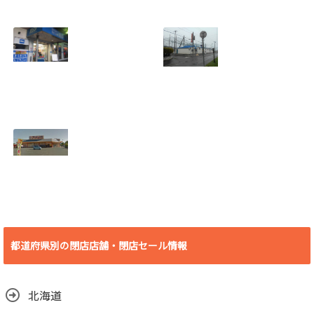
[愛知県 刈谷市] ケ
[愛知県 刈谷市] ヴ
ーズデンキ刈谷店
ィレッジヴァンガ
2018年7月29日
ード刈谷店 2018年
(日)をもって閉店
9月17日(月)をもっ
2018.07.19
て閉店
2018.07.19
[埼玉県 さいたま
[北海道 登別市] 若
市] B&D大宮店
草バッティングセ
2018年7月29日
ンター 2018年8月
(日)をもって閉店
19日(日)をもって
2018.07.19
閉店
2018.07.10
[愛知県 豊橋市] ビ
デオ・イン・アメ
リカ殿田橋店 2018
都道府県別の閉店店舗・閉店セール情報
年6月30日(土)をも
って閉店
2018.06.29
北海道