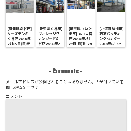
[愛知県 刈谷市]
[愛知県 刈谷市]
[埼玉県 さいた
[北海道 登別市]
ケーズデンキ
ヴィレッジヴ
ま市] B&D大宮
若草バッティ
刈谷店 2018年
ァンガード刈
店 2018年7月
ングセンター
7月29日(日)を
谷店 2018年9
29日(日)をもっ
2018年8月19
もって閉店
月17日(月)をも
て閉店
日(日)をもって
って閉店
閉店
Comments
-
-
メールアドレスが公開されることはありません。
*
が付いている
欄は必須項目です
コメント