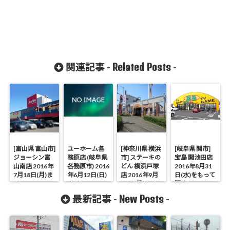
Related Posts
関連記事 -
-
[富山県 富山市]
ユーホーム各
[神奈川県 横浜
[岐阜県 関市]
ジョーシン富
務原店 (岐阜県
市] ステーキの
宝島 関池田店
山南店 2016年
各務原市) 2016
どん 横浜戸塚
2016年8月31
7月18日(月)ま
年6月12日(日)
店 2016年9月
日(水)をもって
で
まで
26日(月)をもっ
閉店
て閉店
New Posts
最新記事 -
-