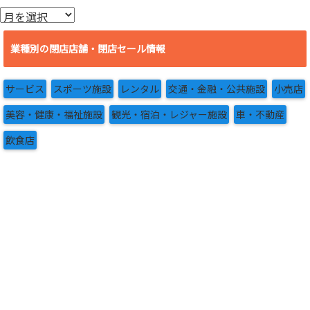
ア
ー
カ
業種別の閉店店舗・閉店セール情報
イ
ブ
サービス
スポーツ施設
レンタル
交通・金融・公共施設
小売店
美容・健康・福祉施設
観光・宿泊・レジャー施設
車・不動産
飲食店