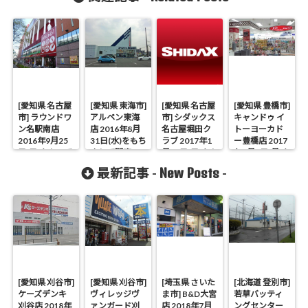
[愛知県 名古屋
[愛知県 東海市]
[愛知県 名古屋
[愛知県 豊橋市]
市] ラウンドワ
アルペン東海
市] シダックス
キャンドゥ イ
ン名駅南店
店 2016年8月
名古屋堀田ク
トーヨーカド
2016年9月25
31日(水)をもち
ラブ 2017年1
ー豊橋店 2017
日(日)をもって
まして閉店
月15日(日)をも
年1月9日(月)を
閉店
って閉店
もって閉店
New Posts
最新記事 -
-
[愛知県 刈谷市]
[愛知県 刈谷市]
[埼玉県 さいた
[北海道 登別市]
ケーズデンキ
ヴィレッジヴ
ま市] B&D大宮
若草バッティ
刈谷店 2018年
ァンガード刈
店 2018年7月
ングセンター