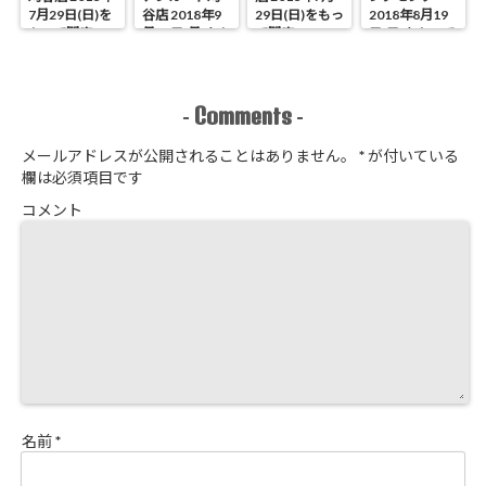
7月29日(日)を
谷店 2018年9
29日(日)をもっ
2018年8月19
もって閉店
月17日(月)をも
て閉店
日(日)をもって
って閉店
閉店
Comments
-
-
メールアドレスが公開されることはありません。
*
が付いている
欄は必須項目です
コメント
名前
*