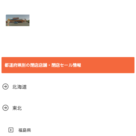
[埼玉県 さいたま
[北海道 登別市] 若
市] B&D大宮店
草バッティングセ
2018年7月29日
ンター 2018年8月
(日)をもって閉店
19日(日)をもって
2018.07.19
閉店
2018.07.10
[愛知県 豊橋市] ビ
デオ・イン・アメ
リカ殿田橋店 2018
都道府県別の閉店店舗・閉店セール情報
年6月30日(土)をも
って閉店
2018.06.29
北海道
東北
福島県