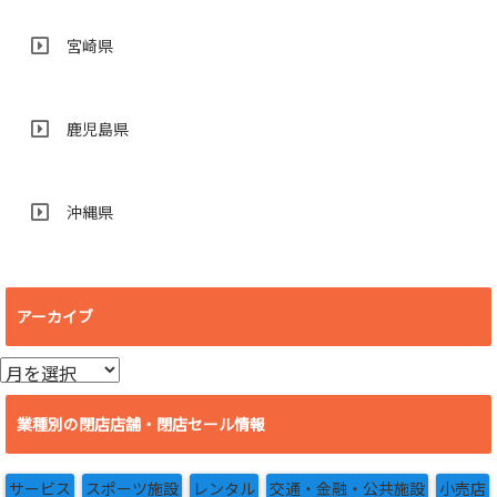
宮崎県
鹿児島県
沖縄県
アーカイブ
ア
ー
カ
業種別の閉店店舗・閉店セール情報
イ
ブ
サービス
スポーツ施設
レンタル
交通・金融・公共施設
小売店