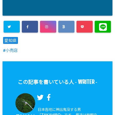
愛知県
小売店
WRITER
この記事を書いている人 -
-
日本各地に神出鬼没する男
「TAKAHIRO」です。 最近は故郷の