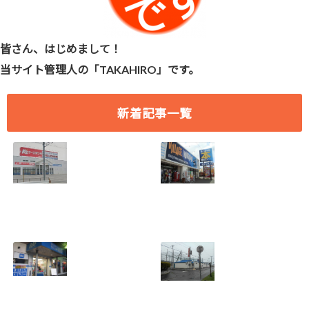
皆さん、はじめまして！
当サイト管理人の「TAKAHIRO」です。
新着記事一覧
[愛知県 刈谷市] ケ
[愛知県 刈谷市] ヴ
ーズデンキ刈谷店
ィレッジヴァンガ
2018年7月29日
ード刈谷店 2018年
(日)をもって閉店
9月17日(月)をもっ
2018.07.19
て閉店
2018.07.19