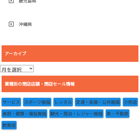
鹿児島県
沖縄県
アーカイブ
ア
ー
カ
業種別の閉店店舗・閉店セール情報
イ
ブ
サービス
スポーツ施設
レンタル
交通・金融・公共施設
小売店
美容・健康・福祉施設
観光・宿泊・レジャー施設
車・不動産
飲食店