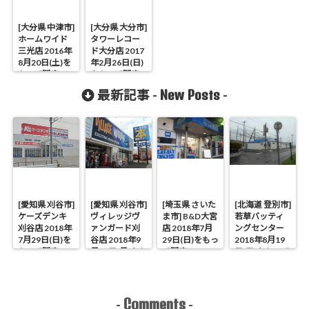
[大分県 中津市]
[大分県 大分市]
ホームワイド
タワーレコー
三光店 2016年
ド大分店 2017
8月20日(土)を
年2月26日(日)
もって閉店
をもって閉店
New Posts
最新記事 -
-
[愛知県 刈谷市]
[愛知県 刈谷市]
[埼玉県 さいた
[北海道 登別市]
ケーズデンキ
ヴィレッジヴ
ま市] B&D大宮
若草バッティ
刈谷店 2018年
ァンガード刈
店 2018年7月
ングセンター
7月29日(日)を
谷店 2018年9
29日(日)をもっ
2018年8月19
もって閉店
月17日(月)をも
て閉店
日(日)をもって
って閉店
閉店
Comments
-
-