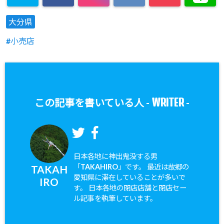
大分県
小売店
WRITER
この記事を書いている人 -
-
日本各地に神出鬼没する男
「TAKAHIRO」です。 最近は故郷の
TAKAH
愛知県に滞在していることが多いで
IRO
す。 日本各地の閉店店舗と閉店セー
ル記事を執筆しています。