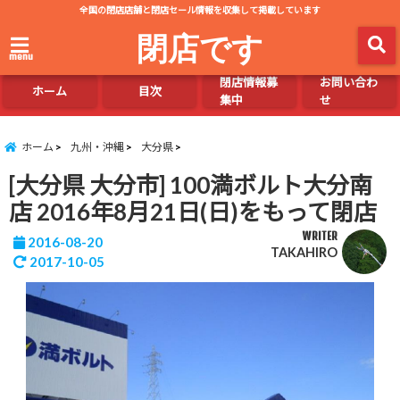
全国の閉店店舗と閉店セール情報を収集して掲載しています
閉店です
menu
閉店情報募
お問い合わ
ホーム
目次
集中
せ
ホーム
九州・沖縄
大分県
[大分県 大分市] 100満ボルト大分南
店 2016年8月21日(日)をもって閉店
WRITER
2016-08-20
TAKAHIRO
2017-10-05