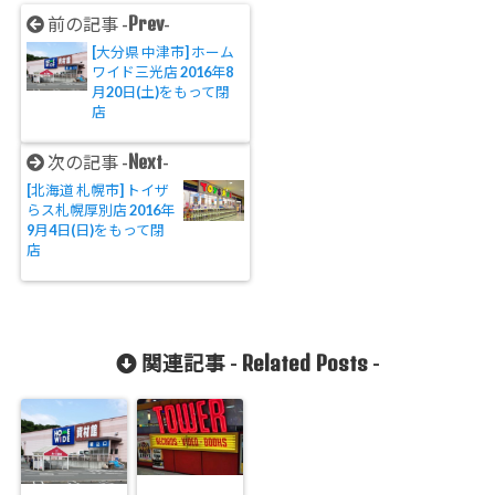
Prev
前の記事 -
-
[大分県 中津市] ホーム
ワイド三光店 2016年8
月20日(土)をもって閉
店
Next
次の記事 -
-
[北海道 札幌市] トイザ
らス札幌厚別店 2016年
9月4日(日)をもって閉
店
Related Posts
関連記事 -
-