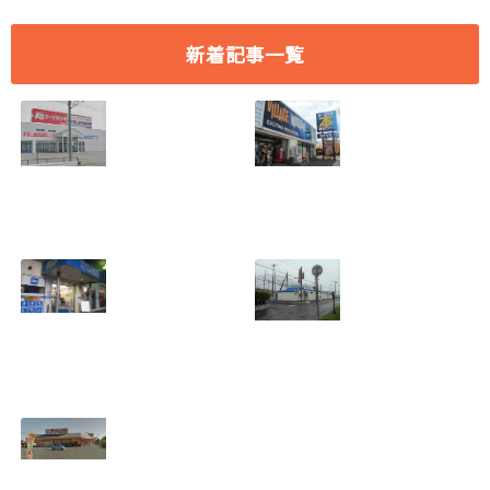
新着記事一覧
[愛知県 刈谷市] ケ
[愛知県 刈谷市] ヴ
ーズデンキ刈谷店
ィレッジヴァンガ
2018年7月29日
ード刈谷店 2018年
(日)をもって閉店
9月17日(月)をもっ
2018.07.19
て閉店
2018.07.19
[埼玉県 さいたま
[北海道 登別市] 若
市] B&D大宮店
草バッティングセ
2018年7月29日
ンター 2018年8月
(日)をもって閉店
19日(日)をもって
2018.07.19
閉店
2018.07.10