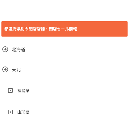
[愛知県 豊橋市] ビ
デオ・イン・アメ
リカ殿田橋店 2018
都道府県別の閉店店舗・閉店セール情報
年6月30日(土)をも
って閉店
2018.06.29
北海道
東北
福島県
山形県