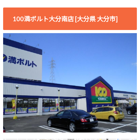
100満ボルト大分南店 [大分県 大分市]